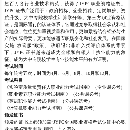
超百万各行各业技术精英，获得了
JYPC
职业资格证书。
JYPC
证书广泛用于：政府招标、企业招聘、定岗加薪、资
质升级、大中专院校学生计算学分等。第三方职业资格认
证，是国际通行的认证体系，它通过竞争取得社会承认和社
会地位，往往更加重视质量和信用，更加紧密结合经济与生
产的实际需要，更加能够适应职场变化和社会发展。在国家
实施“放管服”政策、 政府退出非准入类评价体系的背景
下，
JYPC
证书越来越成为金领和白领人士执业能力的象
征、成为大中专院校学生专业技能水平的有力证明。
考试时间
每年统考五次，时间为
4
月、
6
月、
8
月、
10
月和
12
月。
考试科目
《实验室质量负责任人职业能力考试指南》（专业课必考）
《职业素养职业能力考试指南 》（公共课必考）
《英语职业能力考试指南》（公共课选考）
《计算机职业能力考试指南》（公共课选考）
颁发证书
颁发的证书上必须加盖“
JYPC
全国职业资格考试认证中心职
业技能鉴定专用章”钢印，方才有效。