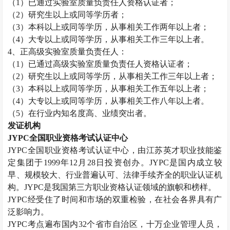
（
1
）已通过实验室质量负责任人资格认证者；
（
2
）研究生以上或同等学历者；
（
3
）本科以上或同等学历，从事相关工作两年以上者；
（
4
）大专以上或同等学历，从事相关工作三年以上者。
4
、正高级实验室质量负责任人：
（
1
）已通过高级实验室质量负责任人资格认证者；
（
2
）研究生以上或同等学历，从事相关工作三年以上者；
（
3
）本科以上或同等学历，从事相关工作五年以上者；
（
4
）大专以上或同等学历，从事相关工作八年以上者。
（
5
）在行业内知名度高、业绩突出者。
发证机构
JYPC
全国职业资格考试认证中心
JYPC
全国职业资格考试认证中心，由江苏英才职业技能鉴
定集团于
1999
年
12
月
28
日投资创办。
JYPC
是国内成立较
早、规模较大、行业普遍认可、法律手续齐全的职业认证机
构。
JYPC
是我国第三方职业资格认证领域的旗帜和榜样。
JYPC
经受住了时间和市场的双重检验，在社会各界具有广
泛影响力。
JYPC
考点遍布国内
32
个省市自治区，十万企业管理人员，