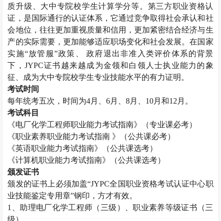
质升级、大中专院校学生计算学分等。第三方职业资格认
证，是国际通行的认证体系，它通过竞争取得社会承认和社
会地位，往往更加重视质量和信用，更加紧密结合经济与生
产的实际需要，更加能够适应职场变化和社会发展。在国家
实施“放管服”政策、 政府退出非准入类评价体系的背景
下，
JYPC
证书越来越成为金领和白领人士执业能力的象
征、成为大中专院校学生专业技能水平的有力证明。
考试时间
每年统考五次，时间为
4
月、
6
月、
8
月、
10
月和
12
月。
考试科目
《电厂化学工程师职业能力考试指南》（专业课必考）
《职业素养职业能力考试指南 》（公共课必考）
《英语职业能力考试指南》（公共课选考）
《计算机职业能力考试指南》（公共课选考）
颁发证书
颁发的证书上必须加盖“
JYPC
全国职业资格考试认证中心职
业技能鉴定专用章”钢印，方才有效。
1
、助理电厂化学工程师（三级）、职业素养等级证书（三
级）。