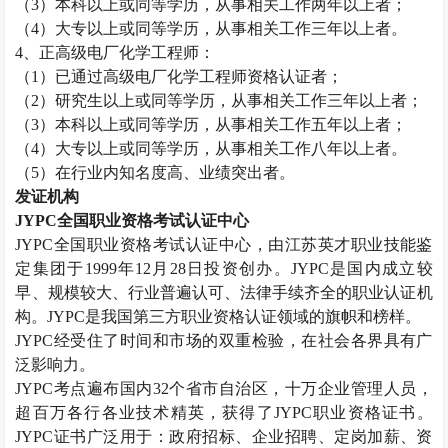
（
3
）本科以上或同等学历，从事相关工作两年以上者；
（
4
）大专以上或同等学历，从事相关工作三年以上者。
4
、正高级电厂化学工程师：
（
1
）已通过高级电厂化学工程师资格认证者；
（
2
）研究生以上或同等学历，从事相关工作三年以上者；
（
3
）本科以上或同等学历，从事相关工作五年以上者；
（
4
）大专以上或同等学历，从事相关工作八年以上者。
（
5
）在行业内知名度高、业绩突出者。
发证机构
JYPC
全国职业资格考试认证中心
JYPC
全国职业资格考试认证中心，由江苏英才职业技能鉴
定集团于
1999
年
12
月
28
日投资创办。
JYPC
是国内成立较
早、规模较大、行业普遍认可、法律手续齐全的职业认证机
构。
JYPC
是我国第三方职业资格认证领域的旗帜和榜样。
JYPC
经受住了时间和市场的双重检验，在社会各界具有广
泛影响力。
JYPC
考点遍布国内
32
个省市自治区，十万企业管理人员，
超百万各行各业技术精英，获得了
JYPC
职业资格证书。
JYPC
证书广泛用于：政府招标、企业招聘、定岗加薪、资