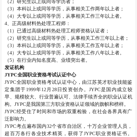
（
2
）研究生以上或同等学历者；
（
3
）本科以上或同等学历，从事相关工作两年以上者；
（
4
）大专以上或同等学历，从事相关工作三年以上者。
4
、正高级材料热处理工程师：
（
1
）已通过高级材料热处理工程师资格认证者；
（
2
）研究生以上或同等学历，从事相关工作三年以上者；
（
3
）本科以上或同等学历，从事相关工作五年以上者；
（
4
）大专以上或同等学历，从事相关工作八年以上者。
（
5
）在行业内知名度高、业绩突出者。
发证机构
JYPC
全国职业资格考试认证中心
JYPC
全国职业资格考试认证中心，由江苏英才职业技能鉴
定集团于
1999
年
12
月
28
日投资创办。
JYPC
是国内成立较
早、规模较大、行业普遍认可、法律手续齐全的职业认证机
构。
JYPC
是我国第三方职业资格认证领域的旗帜和榜样。
JYPC
经受住了时间和市场的双重检验，在社会各界具有广
泛影响力。
JYPC
考点遍布国内
32
个省市自治区，十万企业管理人员，
超百万各行各业技术精英，获得了
JYPC
职业资格证书。