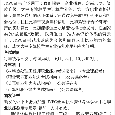
JYPC
证书广泛用于：政府招标、企业招聘、定岗加薪、资
质升级、大中专院校学生计算学分等。第三方职业资格认
证，是国际通行的认证体系，它通过竞争取得社会承认和社
会地位，往往更加重视质量和信用，更加紧密结合经济与生
产的实际需要，更加能够适应职场变化和社会发展。在国家
实施“放管服”政策、 政府退出非准入类评价体系的背景
下，
JYPC
证书越来越成为金领和白领人士执业能力的象
征、成为大中专院校学生专业技能水平的有力证明。
考试时间
每年统考五次，时间为
4
月、
6
月、
8
月、
10
月和
12
月。
考试科目
《材料热处理工程师职业能力考试指南》（专业课必考）
《职业素养职业能力考试指南 》（公共课必考）
《英语职业能力考试指南》（公共课选考）
《计算机职业能力考试指南》（公共课选考）
颁发证书
颁发的证书上必须加盖“
JYPC
全国职业资格考试认证中心职
业技能鉴定专用章”钢印，方才有效。
1
、助理材料热处理工程师（三级）、职业素养等级证书