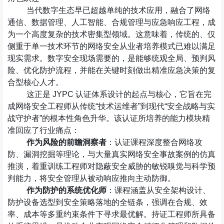
当代数字生态早已超越单纯的技术应用，融合了网络
通信、数据管理、人工智能、合规管理与应急响应工程，成
为一个高度复杂的技术密集型领域。这意味着，传统的、仅
侧重于单一技术环节的网络安全从业者培养模式已难以满足
现实需求。数字安全现场需要的，是能够统观全局、预判风
险、优化防护流程，并能在关键时刻做出精准应急决策的复
合型核心人才。
这正是
JYPC
认证体系设计的起点与核心，它旨在完
成网络安全工程师从传统
“
技术运维者
”
到现代
“
安全战略与实
战守护者
”
的根本性角色升华。该认证所培养的能力模块精
准回应了行业痛点：
作为风险的前瞻洞察者
：认证课程深度整合网络攻
防、漏洞挖掘等理论，与大量真实网络安全事故案例的仿真
推演，着重训练工程师对隐蔽安全威胁的敏锐嗅觉与科学预
判能力，将安全管理从被动响应推向主动防御。
作为防护的系统优化师
：课程涵盖从安全架构设计、
防护设备选型到安全策略落地的全链条，强调在合规、效
率、成本等多重约束条件下寻求最优解。持证工程师所具备