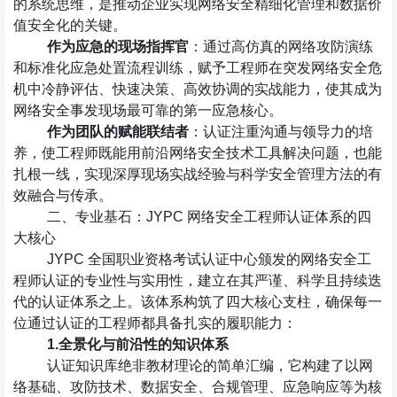
的系统思维，是推动企业实现网络安全精细化管理和数据价
值安全化的关键。
作为应急的现场指挥官
：通过高仿真的网络攻防演练
和标准化应急处置流程训练，赋予工程师在突发网络安全危
机中冷静评估、快速决策、高效协调的实战能力，使其成为
网络安全事发现场最可靠的第一应急核心。
作为团队的赋能联结者
：认证注重沟通与领导力的培
养，使工程师既能用前沿网络安全技术工具解决问题，也能
扎根一线，实现深厚现场实战经验与科学安全管理方法的有
效融合与传承。
二、专业基石：
JYPC
网络安全工程师认证体系的四
大核心
JYPC
全国职业资格考试认证中心颁发的网络安全工
程师认证的专业性与实用性，建立在其严谨、科学且持续迭
代的认证体系之上。该体系构筑了四大核心支柱，确保每一
位通过认证的工程师都具备扎实的履职能力：
1.
全景化与前沿性的知识体系
认证知识库绝非教材理论的简单汇编，它构建了以网
络基础、攻防技术、数据安全、合规管理、应急响应等为核