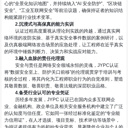
心的
“
全景化知识地图
”
，并持续纳入
“AI
安全防护
”
、
“
区块链
安全
”
、
“
工业互联网安全
”
等前沿议题，确保持证者的知识结
构能紧跟行业技术变革。
2.
沉浸式与高保真的能力实训
认证过程高度重视从理论到实践的跨越，通过真实网
络环境的攻防实操、基于真实安全事件数据的案例研讨，以
及仿真极端网络攻击场景的应急处理，让工程师在近乎真实
的环境中锤炼判断力、决策力和实战应对能力。
3.
融入血脉的责任伦理观
安全与责任是网络安全领域永恒的灵魂，
JYPC
认证
将
“
数据安全至上、防护关口前移
”
的伦理观贯穿于培训与考
核的全过程，将其内化为工程师职业行为的自觉准则，塑造
其敬畏数据、敬畏职责、敬畏法规的深层职业品格。
4.
备受行业认可的专业凭证
历经多年发展，
JYPC
认证已在国内众多互联网企
业、金融机构、政企单位及相关安全服务机构中建立了广泛
的认知度与信任度。它如同一张经过标准化鉴定的
“
专业能
力信用证
”
，在人才选拔、项目竞标、技术评估等场景中，
为持证者提供有力的初始专业背书，显著降低企业与个人的