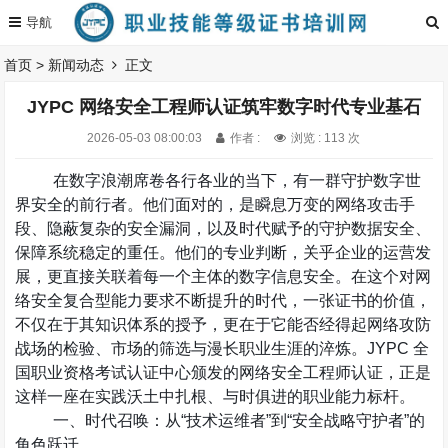
首页
>
新闻动态
正文
JYPC 网络安全工程师认证筑牢数字时代专业基石
2026-05-03 08:00:03
作者 :
浏览 : 113 次
在数字浪潮席卷各行各业的当下，有一群守护数字世
界安全的前行者。他们面对的，是瞬息万变的网络攻击手
段、隐蔽复杂的安全漏洞，以及时代赋予的守护数据安全、
保障系统稳定的重任。他们的专业判断，关乎企业的运营发
展，更直接关联着每一个主体的数字信息安全。在这个对网
络安全复合型能力要求不断提升的时代，一张证书的价值，
不仅在于其知识体系的授予，更在于它能否经得起网络攻防
战场的检验、市场的筛选与漫长职业生涯的淬炼。
JYPC
全
国职业资格考试认证中心颁发的网络安全工程师认证，正是
这样一座在实践沃土中扎根、与时俱进的职业能力标杆。
一、时代召唤：从
“
技术运维者
”
到
“
安全战略守护者
”
的
角色跃迁