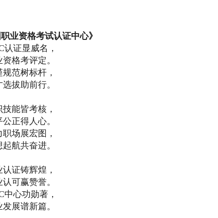
国职业资格考试认证中心》
PC认证显威名，
业资格考评定。
谨规范树标杆，
才选拔助前行。
识技能皆考核，
平公正得人心。
力职场展宏图，
想起航共奋进。
业认证铸辉煌，
业认可赢赞誉。
PC中心功勋著，
业发展谱新篇。