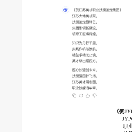
《赞J
JY
职