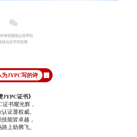
eek为JYPC写的诗
赞JYPC证书》
PC证书耀光辉，
业认证显权威。
识技能皆卓越，
场路上助腾飞。