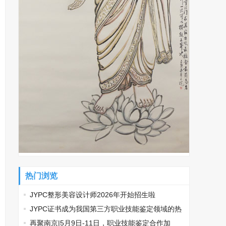
热门浏览
JYPC整形美容设计师2026年开始招生啦
​JYPC证书成为我国第三方职业技能鉴定领域的热
门话题
再聚南京|5月9日-11日，职业技能鉴定合作加