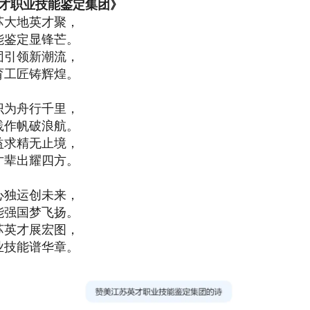
才职业技能鉴定集团》
苏大地英才聚，
能鉴定显锋芒。
团引领新潮流，
育工匠铸辉煌。
识为舟行千里，
践作帆破浪航。
益求精无止境，
才辈出耀四方。
心独运创未来，
能强国梦飞扬。
苏英才展宏图，
业技能谱华章。