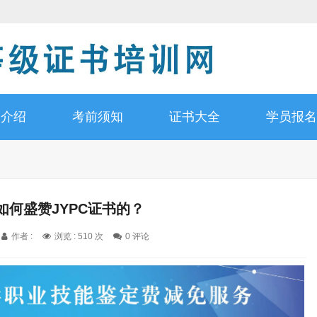
书介绍
考前须知
证书大全
学员报名
k是如何盛赞JYPC证书的？
作者 :
浏览 : 510 次
0 评论