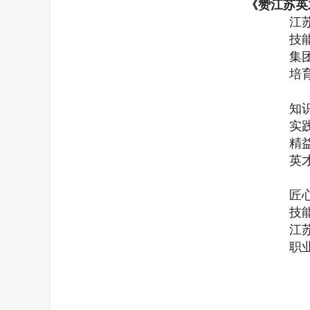
《赞江苏英
江
技
集
培
知
实
精
英
匠
技
江
职