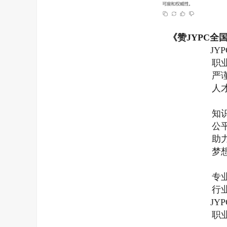
《赞JYPC全
JY
职
严
人
知
公
助
梦
专
行
JY
职