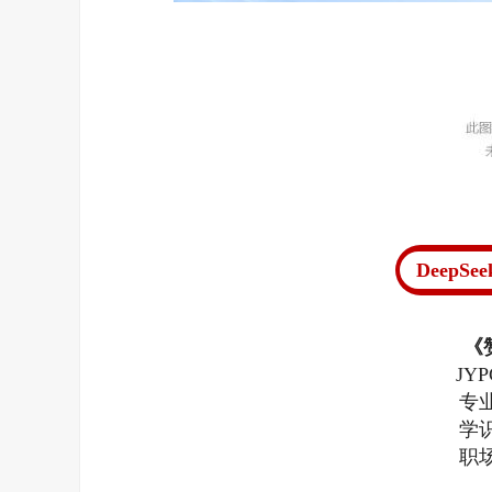
DeepS
《
JY
专
学
职